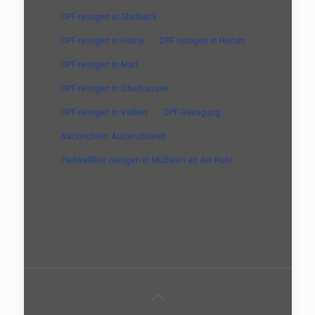
DPF reinigen in Gladbeck
DPF reinigen in Herne
DPF reinigen in Herten
DPF reinigen in Marl
DPF reinigen in Oberhausen
DPF reinigen in Velbert
DPF Reinigung
Nachrichten Automobilwelt
Partikelfilter reinigen in Mülheim an der Ruhr