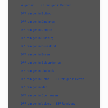
Allgemein
DPF reinigen in Bochum
DPF reinigen in Bottrop
DPF reinigen in Dinslaken
DPF reinigen in Dorsten
DPF reinigen in Duisburg
DPF reinigen in Düsseldorf
DPF reinigen in Essen
DPF reinigen in Gelsenkirchen
DPF reinigen in Gladbeck
DPF reinigen in Herne
DPF reinigen in Herten
DPF reinigen in Marl
DPF reinigen in Oberhausen
DPF reinigen in Velbert
DPF Reinigung