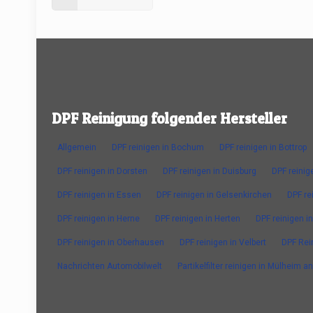
DPF Reinigung folgender Hersteller
Allgemein
DPF reinigen in Bochum
DPF reinigen in Bottrop
DPF reinigen in Dorsten
DPF reinigen in Duisburg
DPF reinig
DPF reinigen in Essen
DPF reinigen in Gelsenkirchen
DPF re
DPF reinigen in Herne
DPF reinigen in Herten
DPF reinigen in
DPF reinigen in Oberhausen
DPF reinigen in Velbert
DPF Rei
Nachrichten Automobilwelt
Partikelfilter reinigen in Mülheim a