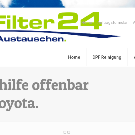
Home
Auftragsformular
A
Home
DPF Reinigung
ilfe offenbar
oyota.