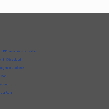
DPF reinigen in Dinslaken
en in Düsseldorf
inigen in Gladbeck
 Marl
nigung
n der Ruhr