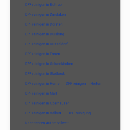
DPF reinigen in Bottrop
DPF reinigen in Dinslaken
DPF reinigen in Dorsten
DPF reinigen in Duisburg
DPF reinigen in Düsseldorf
DPF reinigen in Essen
DPF reinigen in Gelsenkirchen
DPF reinigen in Gladbeck
DPF reinigen in Herne
DPF reinigen in Herten
DPF reinigen in Marl
DPF reinigen in Oberhausen
DPF reinigen in Velbert
DPF Reinigung
Nachrichten Automobilwelt