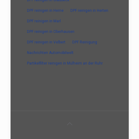
DPF reinigen in Herne
DPF reinigen in Herten
DPF reinigen in Marl
DPF reinigen in Oberhausen
DPF reinigen in Velbert
DPF Reinigung
Nachrichten Automobilwelt
Partikelfilter reinigen in Mülheim an der Ruhr