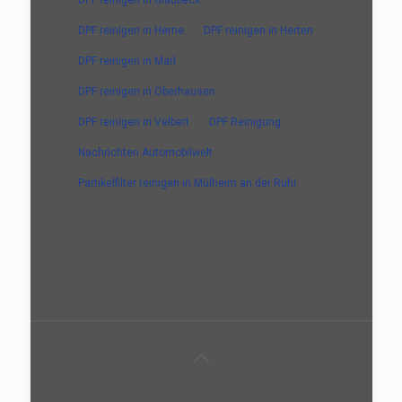
DPF reinigen in Herne
DPF reinigen in Herten
DPF reinigen in Marl
DPF reinigen in Oberhausen
DPF reinigen in Velbert
DPF Reinigung
Nachrichten Automobilwelt
Partikelfilter reinigen in Mülheim an der Ruhr