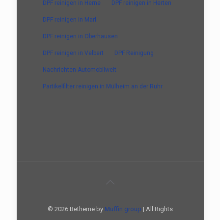
DPF reinigen in Herne
DPF reinigen in Herten
DPF reinigen in Marl
DPF reinigen in Oberhausen
DPF reinigen in Velbert
DPF Reinigung
Nachrichten Automobilwelt
Partikelfilter reinigen in Mülheim an der Ruhr
© 2026 Betheme by
Muffin group
| All Rights