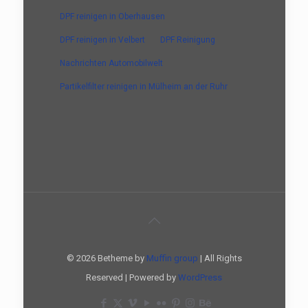
DPF reinigen in Oberhausen
DPF reinigen in Velbert
DPF Reinigung
Nachrichten Automobilwelt
Partikelfilter reinigen in Mülheim an der Ruhr
© 2026 Betheme by
Muffin group
| All Rights
Reserved | Powered by
WordPress