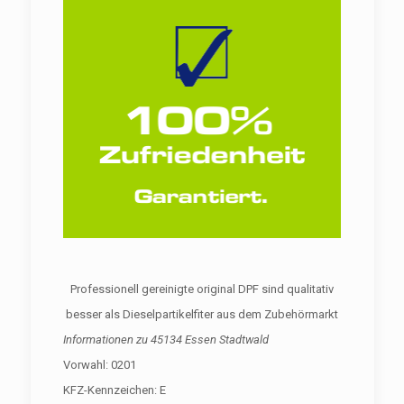
Professionell gereinigte original DPF sind qualitativ
besser als Dieselpartikelfiter aus dem Zubehörmarkt
Informationen zu
45134 Essen Stadtwald
Vorwahl: 0201
KFZ-Kennzeichen: E