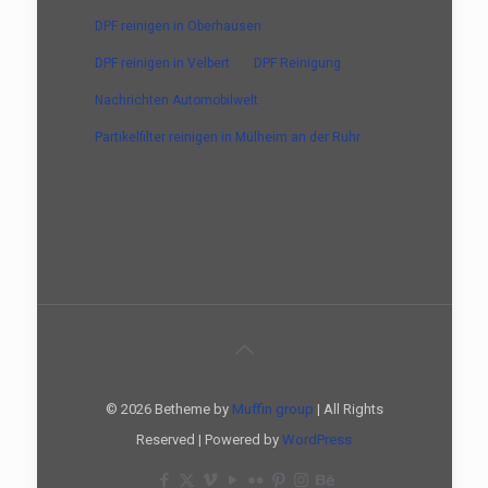
DPF reinigen in Oberhausen
DPF reinigen in Velbert
DPF Reinigung
Nachrichten Automobilwelt
Partikelfilter reinigen in Mülheim an der Ruhr
© 2026 Betheme by
Muffin group
| All Rights
Reserved | Powered by
WordPress