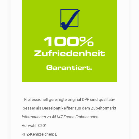
Professionell gereinigte original DPF sind qualitativ
besser als Dieselpartikelfiter aus dem Zubehörmarkt
Informationen zu
45147 Essen Frohnhausen
Vorwahl: 0201
KFZ-Kennzeichen: E