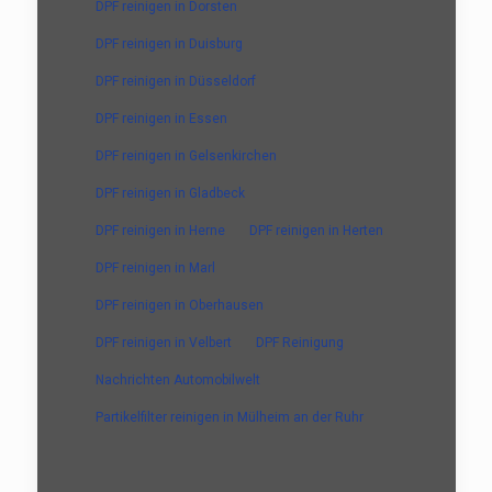
DPF reinigen in Dorsten
DPF reinigen in Duisburg
DPF reinigen in Düsseldorf
DPF reinigen in Essen
DPF reinigen in Gelsenkirchen
DPF reinigen in Gladbeck
DPF reinigen in Herne
DPF reinigen in Herten
DPF reinigen in Marl
DPF reinigen in Oberhausen
DPF reinigen in Velbert
DPF Reinigung
Nachrichten Automobilwelt
Partikelfilter reinigen in Mülheim an der Ruhr