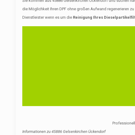
Sie kommen aus 45886 Gelsenkirchen Ückendorf und suchen nach ei
die Möglichkeit Ihren DPF ohne großen Aufwand regenerieren zu l
Dienstleister wenn es um die
Reinigung Ihres Dieselpartikelfi
Professionell
Informationen zu
45886 Gelsenkirchen Ückendorf