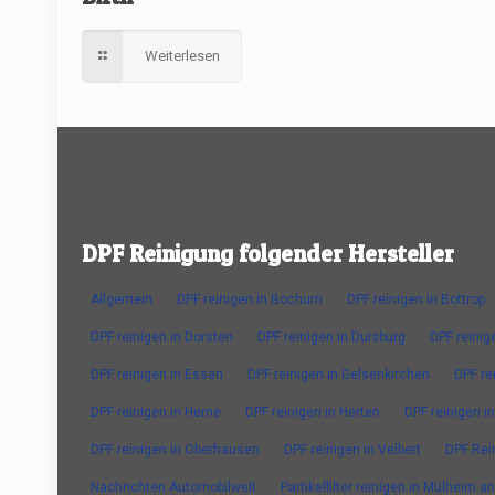
Weiterlesen
DPF Reinigung folgender Hersteller
Allgemein
DPF reinigen in Bochum
DPF reinigen in Bottrop
DPF reinigen in Dorsten
DPF reinigen in Duisburg
DPF reinig
DPF reinigen in Essen
DPF reinigen in Gelsenkirchen
DPF re
DPF reinigen in Herne
DPF reinigen in Herten
DPF reinigen in
DPF reinigen in Oberhausen
DPF reinigen in Velbert
DPF Rei
Nachrichten Automobilwelt
Partikelfilter reinigen in Mülheim a