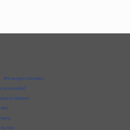
DPF reinigen in Dinslaken
en in Düsseldorf
inigen in Gladbeck
 Marl
nigung
n der Ruhr