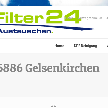
Home
Auftragsformular
A
Home
DPF Reinigung
45886 Gelsenkirchen