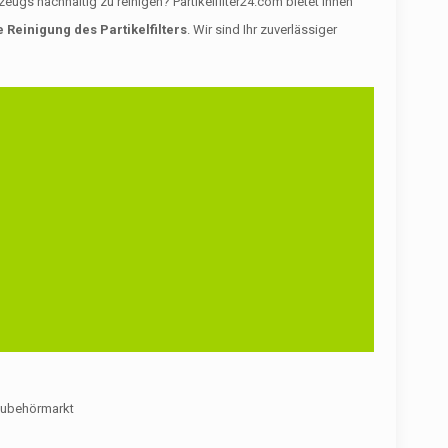
gs nachhaltig zu reinigen? Partikelfilter24.com bietet Ihnen
 Reinigung des Partikelfilters
. Wir sind Ihr zuverlässiger
m Zubehörmarkt