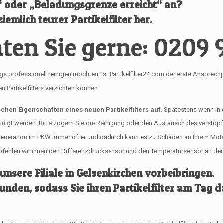
l“ oder „Beladungsgrenze erreicht“ an?
iemlich teurer Partikelfilter her.
ten Sie gerne: 0209 
fessionell reinigen möchten, ist Partikelfilter24.com der erste Ansprechpartne
Partikelfilters verzichten können.
ischen Eigenschaften eines neuen Partikelfilters auf
. Spätestens wenn in
reinigt werden. Bitte zögern Sie die Reinigung oder den Austausch des verstop
egeneration im PKW immer öfter und dadurch kann es zu Schäden an Ihrem Mo
empfehlen wir ihnen den Differenzdrucksensor und den Temperatursensor an dem 
 unsere Filiale in Gelsenkirchen vorbeibringen.
tunden, sodass Sie ihren Partikelfilter am Tag