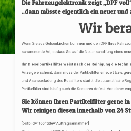
Die Fahrzeugelektronik zeigt „DPF vol
..dann müsste eigentlich ein neuer und z
Wir bera
Wenn Sie aus Gelsenkirchen kommen und den DPF Ihres Fahrzeugs pro
schonenende Art, sodass Sie auf die Neuanschaffung eines neuen 
Ihr Dieselpartikelfilter weist nach der Reinigung die techn
Anzeige erscheint, dann muss der Partikelfilter erneuert bzw. ge
und Aschebeladung des Russfilters startet die automatische R
Partikelfilter sind häufig auch die Sensoren defekt. Von daher 
Sie können Ihren Partikelfilter gerne in
Wir reinigen diesen innerhalb von 24 S
[psfb id=“166″ title=“Auftragsannahme“]