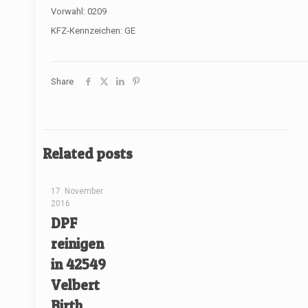
Vorwahl: 0209
KFZ-Kennzeichen: GE
Share
Related posts
[rev_slider renovate]
17. November
2016
DPF
reinigen
in 42549
Velbert
Birth