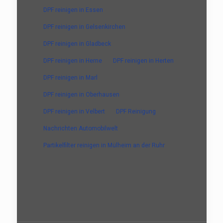
DPF reinigen in Essen
DPF reinigen in Gelsenkirchen
DPF reinigen in Gladbeck
DPF reinigen in Herne
DPF reinigen in Herten
DPF reinigen in Marl
DPF reinigen in Oberhausen
DPF reinigen in Velbert
DPF Reinigung
Nachrichten Automobilwelt
Partikelfilter reinigen in Mülheim an der Ruhr