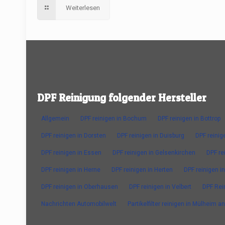
Weiterlesen
DPF Reinigung folgender Hersteller
Allgemein
DPF reinigen in Bochum
DPF reinigen in Bottrop
DPF reinigen in Dorsten
DPF reinigen in Duisburg
DPF reinig
DPF reinigen in Essen
DPF reinigen in Gelsenkirchen
DPF re
DPF reinigen in Herne
DPF reinigen in Herten
DPF reinigen in
DPF reinigen in Oberhausen
DPF reinigen in Velbert
DPF Rei
Nachrichten Automobilwelt
Partikelfilter reinigen in Mülheim a