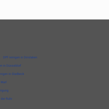
DPF reinigen in Dinslaken
en in Düsseldorf
inigen in Gladbeck
 Marl
nigung
n der Ruhr