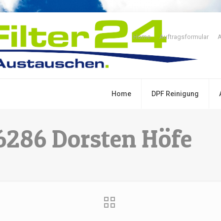
Home
Auftragsformular
A
Home
DPF Reinigung
46286 Dorsten Höfe