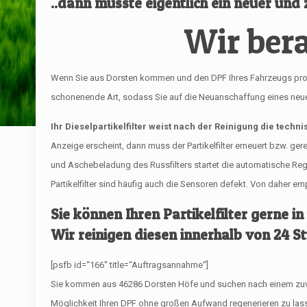
..dann müsste eigentlich ein neuer und z
Wir bera
Wenn Sie aus Dorsten kommen und den DPF Ihres Fahrzeugs professio
schonenende Art, sodass Sie auf die Neuanschaffung eines neuen 
Ihr Dieselpartikelfilter weist nach der Reinigung die techn
Anzeige erscheint, dann muss der Partikelfilter erneuert bzw. ge
und Aschebeladung des Russfilters startet die automatische R
Partikelfilter sind häufig auch die Sensoren defekt. Von daher 
Sie können Ihren Partikelfilter gerne in
Wir reinigen diesen innerhalb von 24 S
[psfb id=“166″ title=“Auftragsannahme“]
Sie kommen aus 46286 Dorsten Höfe und suchen nach einem zuverlä
Möglichkeit Ihren DPF ohne großen Aufwand regenerieren zu lass