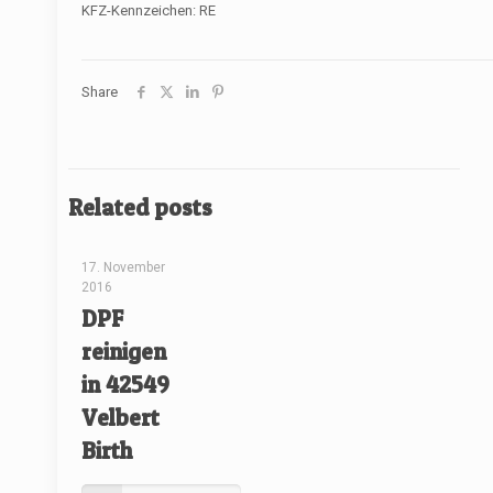
KFZ-Kennzeichen: RE
Share
Related posts
[rev_slider renovate]
17. November
2016
DPF
reinigen
in 42549
Velbert
Birth