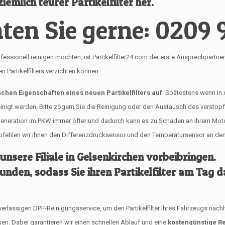
iemlich teurer Partikelfilter her.
ten Sie gerne: 0209 
nell reinigen möchten, ist Partikelfilter24.com der erste Ansprechpartner für 
Partikelfilters verzichten können.
ischen Eigenschaften eines neuen Partikelfilters auf
. Spätestens wenn in
reinigt werden. Bitte zögern Sie die Reinigung oder den Austausch des verstop
egeneration im PKW immer öfter und dadurch kann es zu Schäden an Ihrem Mo
empfehlen wir ihnen den Differenzdrucksensor und den Temperatursensor an dem 
 unsere Filiale in Gelsenkirchen vorbeibringen.
tunden, sodass Sie ihren Partikelfilter am Tag
ssigen DPF-Reinigungsservice, um den Partikelfilter Ihres Fahrzeugs nachhalti
en. Dabei garantieren wir einen schnellen Ablauf und eine
kostengünstige Re