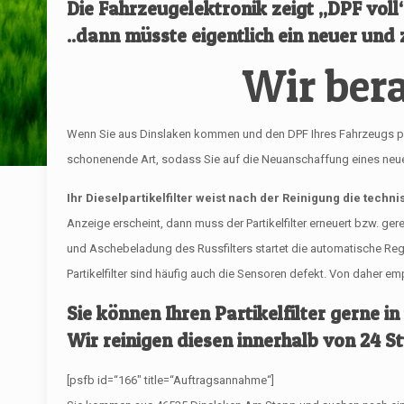
Die Fahrzeugelektronik zeigt „DPF vol
..dann müsste eigentlich ein neuer und z
Wir bera
Wenn Sie aus Dinslaken kommen und den DPF Ihres Fahrzeugs profess
schonenende Art, sodass Sie auf die Neuanschaffung eines neuen 
Ihr Dieselpartikelfilter weist nach der Reinigung die techn
Anzeige erscheint, dann muss der Partikelfilter erneuert bzw. ge
und Aschebeladung des Russfilters startet die automatische R
Partikelfilter sind häufig auch die Sensoren defekt. Von daher 
Sie können Ihren Partikelfilter gerne in
Wir reinigen diesen innerhalb von 24 S
[psfb id=“166″ title=“Auftragsannahme“]