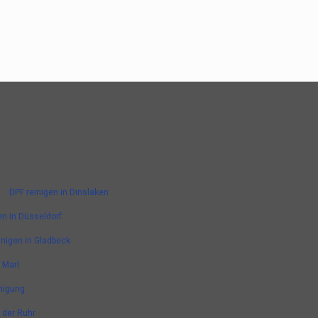
DPF reinigen in Dinslaken
en in Düsseldorf
inigen in Gladbeck
 Marl
nigung
n der Ruhr