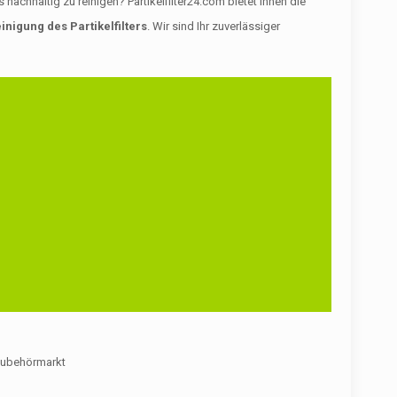
chhaltig zu reinigen? Partikelfilter24.com bietet Ihnen die
inigung des Partikelfilters
. Wir sind Ihr zuverlässiger
m Zubehörmarkt