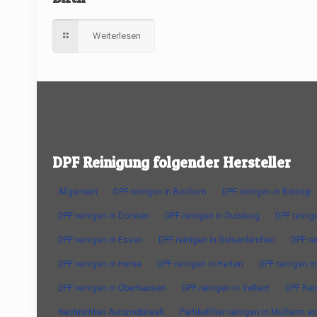
Weiterlesen
DPF Reinigung folgender Hersteller
Allgemein
DPF reinigen in Bochum
DPF reinigen in Bottrop
DPF reinigen in Dorsten
DPF reinigen in Duisburg
DPF reinig
DPF reinigen in Essen
DPF reinigen in Gelsenkirchen
DPF re
DPF reinigen in Herne
DPF reinigen in Herten
DPF reinigen in
DPF reinigen in Oberhausen
DPF reinigen in Velbert
DPF Rei
Nachrichten Automobilwelt
Partikelfilter reinigen in Mülheim a