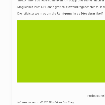
Sie kommen aus 46535 Dinslaken Am Stapp und suchen nach einem z
Möglichkeit Ihren DPF ohne großen Aufwand regenerieren zu lass
Dienstleister wenn es um die
Reinigung Ihres Dieselpartikelfil
Professionell
Informationen zu
46535 Dinslaken Am Stapp