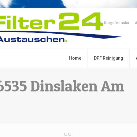
Home
Auftragsformular
A
Home
DPF Reinigung
46535 Dinslaken Am