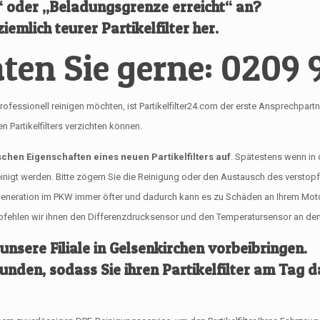
l“ oder „Beladungsgrenze erreicht“ an?
iemlich teurer Partikelfilter her.
ten Sie gerne: 0209 
ionell reinigen möchten, ist Partikelfilter24.com der erste Ansprechpartner fü
Partikelfilters verzichten können.
ischen Eigenschaften eines neuen Partikelfilters auf
. Spätestens wenn in
reinigt werden. Bitte zögern Sie die Reinigung oder den Austausch des verstop
egeneration im PKW immer öfter und dadurch kann es zu Schäden an Ihrem Mo
empfehlen wir ihnen den Differenzdrucksensor und den Temperatursensor an dem 
 unsere Filiale in Gelsenkirchen vorbeibringen.
tunden, sodass Sie ihren Partikelfilter am Tag