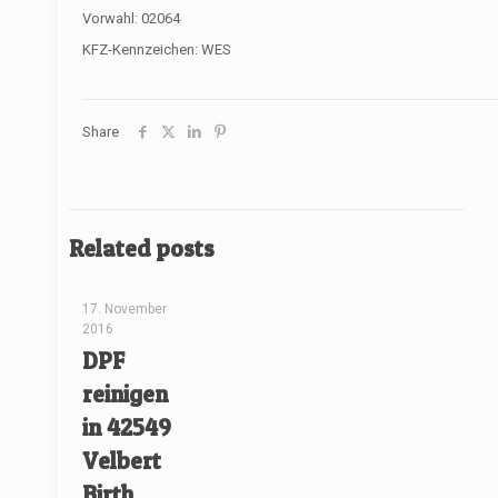
Vorwahl: 02064
KFZ-Kennzeichen: WES
Share
Related posts
[rev_slider renovate]
17. November
2016
DPF
reinigen
in 42549
Velbert
Birth