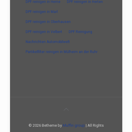
DPF reinigen in Herne
DPF reinigen in Herten
DPF reinigen in Marl
DPF reinigen in Oberhausen
DPF reinigen in Velbert
DPF Reinigung
Nachrichten Automobilwelt
Partikelfilter reinigen in Mülheim an der Ruhr
© 2026 Betheme by
Muffin group
| All Rights