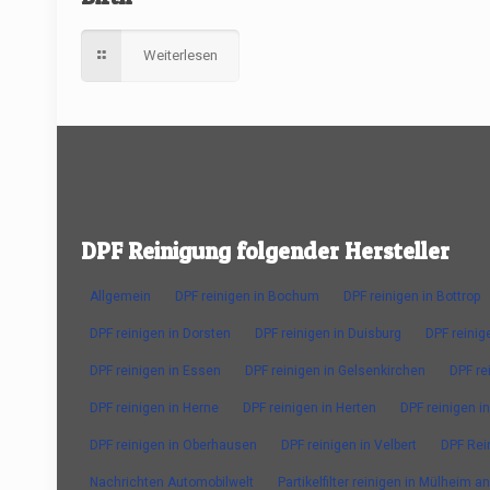
Weiterlesen
DPF Reinigung folgender Hersteller
Allgemein
DPF reinigen in Bochum
DPF reinigen in Bottrop
DPF reinigen in Dorsten
DPF reinigen in Duisburg
DPF reinig
DPF reinigen in Essen
DPF reinigen in Gelsenkirchen
DPF re
DPF reinigen in Herne
DPF reinigen in Herten
DPF reinigen in
DPF reinigen in Oberhausen
DPF reinigen in Velbert
DPF Rei
Nachrichten Automobilwelt
Partikelfilter reinigen in Mülheim a