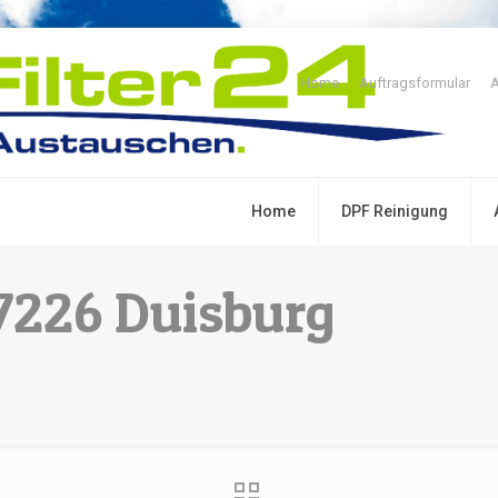
Home
Auftragsformular
A
Home
DPF Reinigung
47226 Duisburg