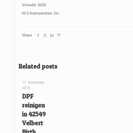
Vorwahl: 0203
KFZ-Kennzeichen: DU
Share
Related posts
[rev_slider renovate]
17. November
2016
DPF
reinigen
in 42549
Velbert
Birth