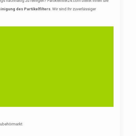
nachhaltig zu reinigen? Partikelfilter24.com bietet Ihnen die
inigung des Partikelfilters
. Wir sind Ihr zuverlässiger
m Zubehörmarkt