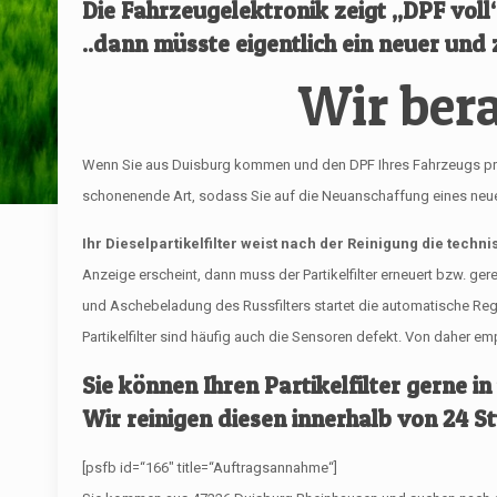
Die Fahrzeugelektronik zeigt „DPF vol
..dann müsste eigentlich ein neuer und z
Wir bera
Wenn Sie aus Duisburg kommen und den DPF Ihres Fahrzeugs professi
schonenende Art, sodass Sie auf die Neuanschaffung eines neuen 
Ihr Dieselpartikelfilter weist nach der Reinigung die techn
Anzeige erscheint, dann muss der Partikelfilter erneuert bzw. ge
und Aschebeladung des Russfilters startet die automatische R
Partikelfilter sind häufig auch die Sensoren defekt. Von daher 
Sie können Ihren Partikelfilter gerne in
Wir reinigen diesen innerhalb von 24 S
[psfb id=“166″ title=“Auftragsannahme“]