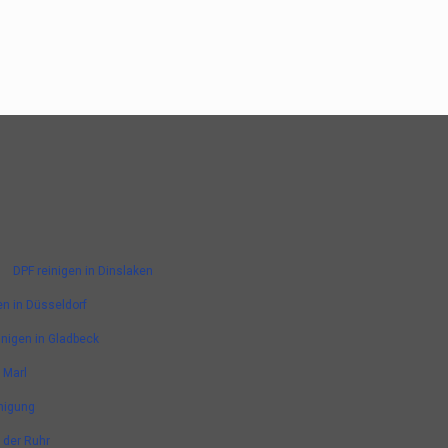
DPF reinigen in Dinslaken
en in Düsseldorf
inigen in Gladbeck
 Marl
nigung
n der Ruhr