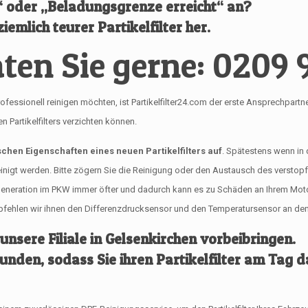
l“ oder „Beladungsgrenze erreicht“ an?
iemlich teurer Partikelfilter her.
ten Sie gerne: 0209 
onell reinigen möchten, ist Partikelfilter24.com der erste Ansprechpartner für
Partikelfilters verzichten können.
ischen Eigenschaften eines neuen Partikelfilters auf
. Spätestens wenn in
reinigt werden. Bitte zögern Sie die Reinigung oder den Austausch des verstop
egeneration im PKW immer öfter und dadurch kann es zu Schäden an Ihrem Mo
empfehlen wir ihnen den Differenzdrucksensor und den Temperatursensor an dem 
 unsere Filiale in Gelsenkirchen vorbeibringen.
tunden, sodass Sie ihren Partikelfilter am Tag