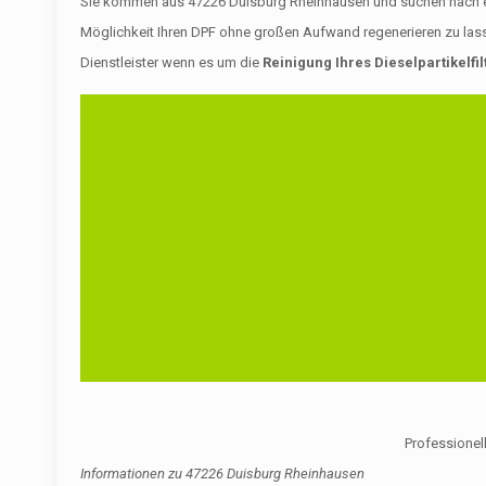
Sie kommen aus 47226 Duisburg Rheinhausen und suchen nach einem
Möglichkeit Ihren DPF ohne großen Aufwand regenerieren zu lass
Dienstleister wenn es um die
Reinigung Ihres Dieselpartikelfil
Professionell
Informationen zu
47226 Duisburg Rheinhausen