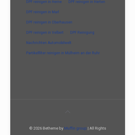
DPF reinigen in Herne
DPF reinigen in Herten
DPF reinigen in Marl
DPF reinigen in Oberhausen
DPF reinigen in Velbert
DPF Reinigung
Nachrichten Automobilwelt
Partikelfilter reinigen in Mülheim an der Ruhr
© 2026 Betheme by
Muffin group
| All Rights