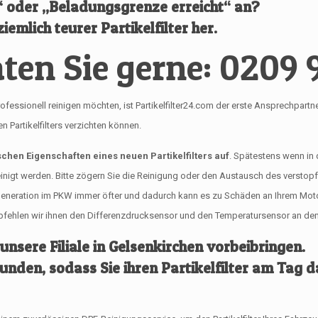
l“ oder „Beladungsgrenze erreicht“ an?
iemlich teurer Partikelfilter her.
ten Sie gerne: 0209 
onell reinigen möchten, ist Partikelfilter24.com der erste Ansprechpartner für
Partikelfilters verzichten können.
ischen Eigenschaften eines neuen Partikelfilters auf
. Spätestens wenn in
reinigt werden. Bitte zögern Sie die Reinigung oder den Austausch des verstop
egeneration im PKW immer öfter und dadurch kann es zu Schäden an Ihrem Mo
empfehlen wir ihnen den Differenzdrucksensor und den Temperatursensor an dem 
 unsere Filiale in Gelsenkirchen vorbeibringen.
tunden, sodass Sie ihren Partikelfilter am Tag