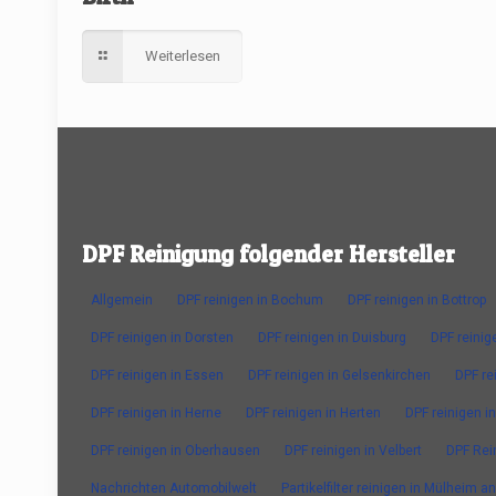
Weiterlesen
DPF Reinigung folgender Hersteller
Allgemein
DPF reinigen in Bochum
DPF reinigen in Bottrop
DPF reinigen in Dorsten
DPF reinigen in Duisburg
DPF reinig
DPF reinigen in Essen
DPF reinigen in Gelsenkirchen
DPF re
DPF reinigen in Herne
DPF reinigen in Herten
DPF reinigen in
DPF reinigen in Oberhausen
DPF reinigen in Velbert
DPF Rei
Nachrichten Automobilwelt
Partikelfilter reinigen in Mülheim a