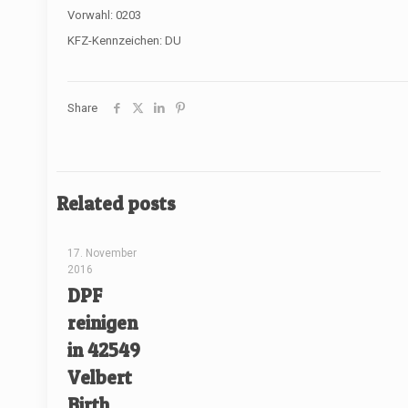
Vorwahl: 0203
KFZ-Kennzeichen: DU
Share
Related posts
[rev_slider renovate]
17. November
2016
DPF
reinigen
in 42549
Velbert
Birth