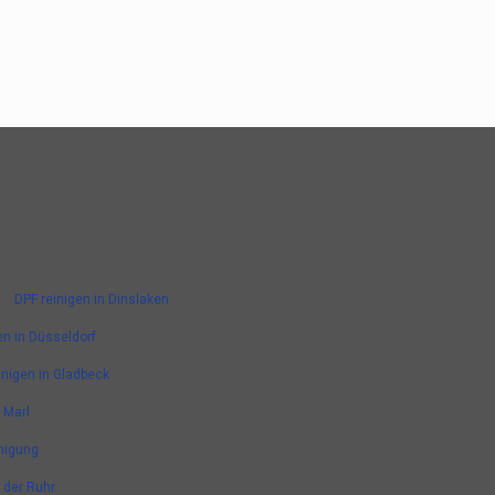
DPF reinigen in Dinslaken
en in Düsseldorf
inigen in Gladbeck
 Marl
nigung
n der Ruhr