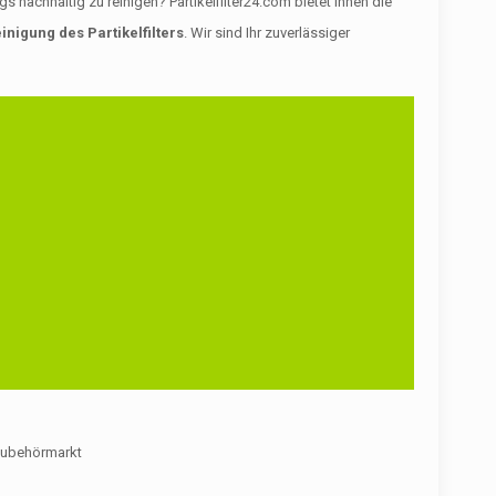
achhaltig zu reinigen? Partikelfilter24.com bietet Ihnen die
inigung des Partikelfilters
. Wir sind Ihr zuverlässiger
m Zubehörmarkt