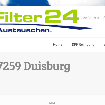
Home
Auftragsformular
A
Home
DPF Reinigung
47259 Duisburg