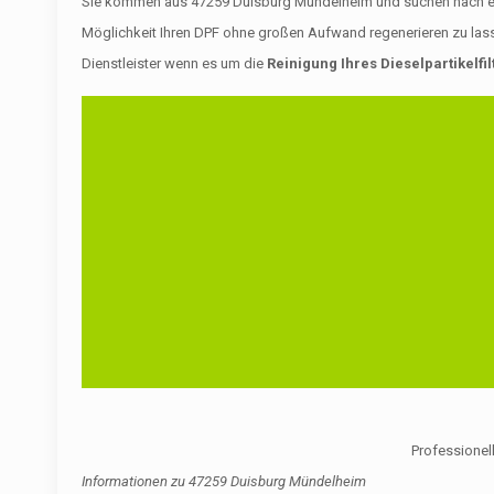
Sie kommen aus 47259 Duisburg Mündelheim und suchen nach einem 
Möglichkeit Ihren DPF ohne großen Aufwand regenerieren zu lass
Dienstleister wenn es um die
Reinigung Ihres Dieselpartikelfil
Professionell
Informationen zu
47259 Duisburg Mündelheim