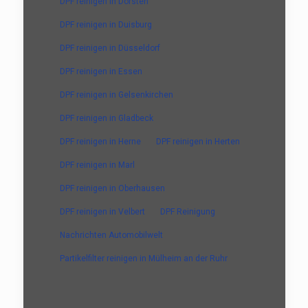
DPF reinigen in Dorsten
DPF reinigen in Duisburg
DPF reinigen in Düsseldorf
DPF reinigen in Essen
DPF reinigen in Gelsenkirchen
DPF reinigen in Gladbeck
DPF reinigen in Herne
DPF reinigen in Herten
DPF reinigen in Marl
DPF reinigen in Oberhausen
DPF reinigen in Velbert
DPF Reinigung
Nachrichten Automobilwelt
Partikelfilter reinigen in Mülheim an der Ruhr