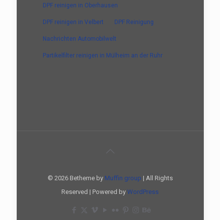
DPF reinigen in Oberhausen
DPF reinigen in Velbert
DPF Reinigung
Nachrichten Automobilwelt
Partikelfilter reinigen in Mülheim an der Ruhr
© 2026 Betheme by
Muffin group
| All Rights
Reserved | Powered by
WordPress