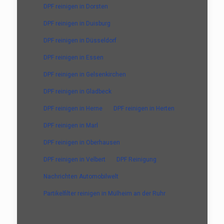
DPF reinigen in Dorsten
DPF reinigen in Duisburg
DPF reinigen in Düsseldorf
DPF reinigen in Essen
DPF reinigen in Gelsenkirchen
DPF reinigen in Gladbeck
DPF reinigen in Herne
DPF reinigen in Herten
DPF reinigen in Marl
DPF reinigen in Oberhausen
DPF reinigen in Velbert
DPF Reinigung
Nachrichten Automobilwelt
Partikelfilter reinigen in Mülheim an der Ruhr