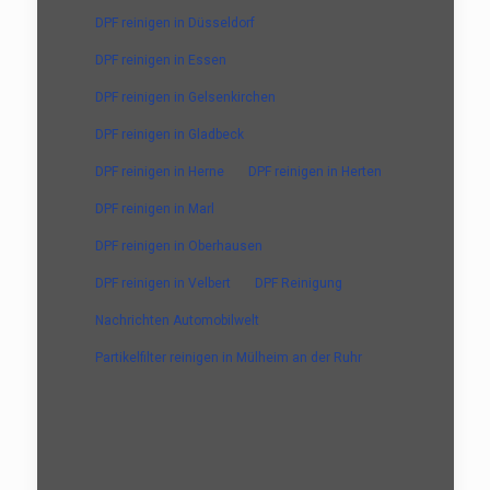
DPF reinigen in Düsseldorf
DPF reinigen in Essen
DPF reinigen in Gelsenkirchen
DPF reinigen in Gladbeck
DPF reinigen in Herne
DPF reinigen in Herten
DPF reinigen in Marl
DPF reinigen in Oberhausen
DPF reinigen in Velbert
DPF Reinigung
Nachrichten Automobilwelt
Partikelfilter reinigen in Mülheim an der Ruhr