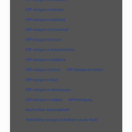
DPF reinigen in Dorsten
DPF reinigen in Duisburg
DPF reinigen in Düsseldorf
DPF reinigen in Essen
DPF reinigen in Gelsenkirchen
DPF reinigen in Gladbeck
DPF reinigen in Herne
DPF reinigen in Herten
DPF reinigen in Marl
DPF reinigen in Oberhausen
DPF reinigen in Velbert
DPF Reinigung
Nachrichten Automobilwelt
Partikelfilter reinigen in Mülheim an der Ruhr