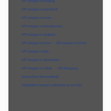
DPF reinigen in Duisburg
DPF reinigen in Düsseldorf
DPF reinigen in Essen
DPF reinigen in Gelsenkirchen
DPF reinigen in Gladbeck
DPF reinigen in Herne
DPF reinigen in Herten
DPF reinigen in Marl
DPF reinigen in Oberhausen
DPF reinigen in Velbert
DPF Reinigung
Nachrichten Automobilwelt
Partikelfilter reinigen in Mülheim an der Ruhr