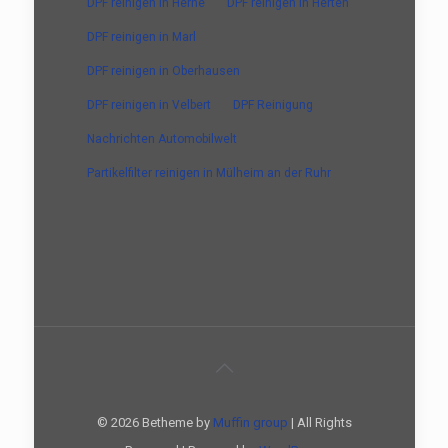
DPF reinigen in Herne
DPF reinigen in Herten
DPF reinigen in Marl
DPF reinigen in Oberhausen
DPF reinigen in Velbert
DPF Reinigung
Nachrichten Automobilwelt
Partikelfilter reinigen in Mülheim an der Ruhr
© 2026 Betheme by
Muffin group
| All Rights