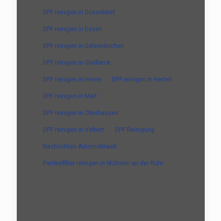
DPF reinigen in Düsseldorf
DPF reinigen in Essen
DPF reinigen in Gelsenkirchen
DPF reinigen in Gladbeck
DPF reinigen in Herne
DPF reinigen in Herten
DPF reinigen in Marl
DPF reinigen in Oberhausen
DPF reinigen in Velbert
DPF Reinigung
Nachrichten Automobilwelt
Partikelfilter reinigen in Mülheim an der Ruhr