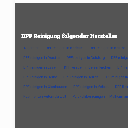
DPF Reinigung folgender Hersteller
Allgemein
DPF reinigen in Bochum
DPF reinigen in Bottrop
DPF reinigen in Dorsten
DPF reinigen in Duisburg
DPF reinig
DPF reinigen in Essen
DPF reinigen in Gelsenkirchen
DPF re
DPF reinigen in Herne
DPF reinigen in Herten
DPF reinigen in
DPF reinigen in Oberhausen
DPF reinigen in Velbert
DPF Rei
Nachrichten Automobilwelt
Partikelfilter reinigen in Mülheim a