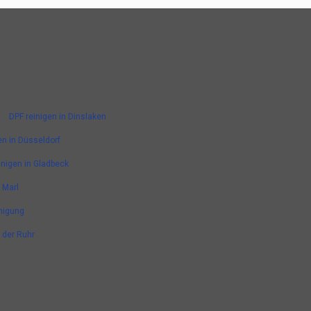
DPF reinigen in Dinslaken
en in Düsseldorf
inigen in Gladbeck
 Marl
nigung
n der Ruhr