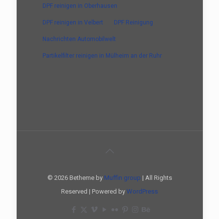
DPF reinigen in Oberhausen
DPF reinigen in Velbert
DPF Reinigung
Nachrichten Automobilwelt
Partikelfilter reinigen in Mülheim an der Ruhr
© 2026 Betheme by
Muffin group
| All Rights
Reserved | Powered by
WordPress