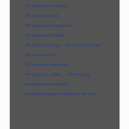
DPF reinigen in Düsseldorf
DPF reinigen in Essen
DPF reinigen in Gelsenkirchen
DPF reinigen in Gladbeck
DPF reinigen in Herne
DPF reinigen in Herten
DPF reinigen in Marl
DPF reinigen in Oberhausen
DPF reinigen in Velbert
DPF Reinigung
Nachrichten Automobilwelt
Partikelfilter reinigen in Mülheim an der Ruhr