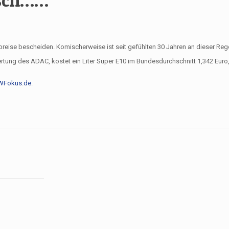
 sch……
Spritpreise bescheiden. Komischerweise ist seit gefühlten 30 Jahren an dieser 
rtung des ADAC, kostet ein Liter Super E10 im Bundesdurchschnitt 1,342 Euro, 
WFokus.de
.