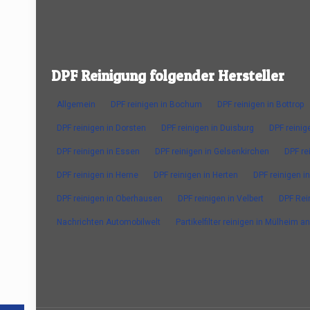
DPF Reinigung folgender Hersteller
Allgemein
DPF reinigen in Bochum
DPF reinigen in Bottrop
DPF reinigen in Dorsten
DPF reinigen in Duisburg
DPF reinig
DPF reinigen in Essen
DPF reinigen in Gelsenkirchen
DPF re
DPF reinigen in Herne
DPF reinigen in Herten
DPF reinigen in
DPF reinigen in Oberhausen
DPF reinigen in Velbert
DPF Rei
Nachrichten Automobilwelt
Partikelfilter reinigen in Mülheim a