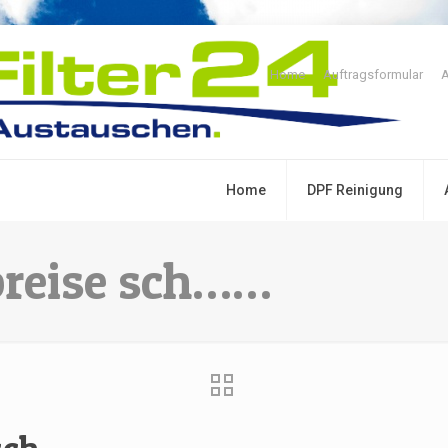
Home
Auftragsformular
A
Home
DPF Reinigung
preise sch……