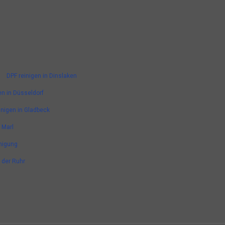
DPF reinigen in Dinslaken
en in Düsseldorf
inigen in Gladbeck
 Marl
nigung
n der Ruhr