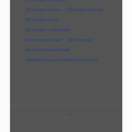
DPF reinigen in Herne
DPF reinigen in Herten
DPF reinigen in Marl
DPF reinigen in Oberhausen
DPF reinigen in Velbert
DPF Reinigung
Nachrichten Automobilwelt
Partikelfilter reinigen in Mülheim an der Ruhr