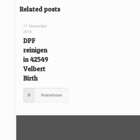
Related posts
[rev_slider renovate]
17. November
2016
DPF
reinigen
in 42549
Velbert
Birth
Weiterlesen