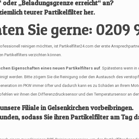
l“ oder „Beladungsgrenze erreicht“ an?
iemlich teurer Partikelfilter her.
ten Sie gerne: 0209 
onell reinigen möchten, ist Partikelfilter24.com der erste Ansprechpartner für
Partikelfilters verzichten können.
ischen Eigenschaften eines neuen Partikelfilters auf
. Spätestens wenn in
reinigt werden. Bitte zögern Sie die Reinigung oder den Austausch des verstop
egeneration im PKW immer öfter und dadurch kann es zu Schäden an Ihrem Mo
empfehlen wir ihnen den Differenzdrucksensor und den Temperatursensor an dem 
 unsere Filiale in Gelsenkirchen vorbeibringen.
tunden, sodass Sie ihren Partikelfilter am Tag