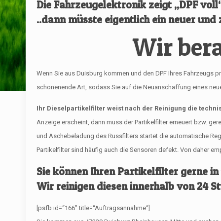
Die Fahrzeugelektronik zeigt „DPF vol
..dann müsste eigentlich ein neuer und z
Wir bera
Wenn Sie aus Duisburg kommen und den DPF Ihres Fahrzeugs professi
schonenende Art, sodass Sie auf die Neuanschaffung eines neuen 
Ihr Dieselpartikelfilter weist nach der Reinigung die techn
Anzeige erscheint, dann muss der Partikelfilter erneuert bzw. ge
und Aschebeladung des Russfilters startet die automatische R
Partikelfilter sind häufig auch die Sensoren defekt. Von daher 
Sie können Ihren Partikelfilter gerne in
Wir reinigen diesen innerhalb von 24 S
[psfb id=“166″ title=“Auftragsannahme“]