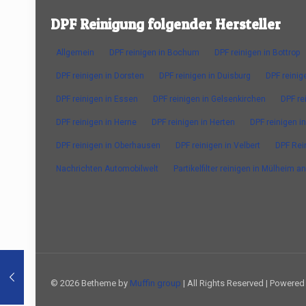
DPF Reinigung folgender Hersteller
Allgemein
DPF reinigen in Bochum
DPF reinigen in Bottrop
DPF reinigen in Dorsten
DPF reinigen in Duisburg
DPF reinig
DPF reinigen in Essen
DPF reinigen in Gelsenkirchen
DPF re
DPF reinigen in Herne
DPF reinigen in Herten
DPF reinigen in
DPF reinigen in Oberhausen
DPF reinigen in Velbert
DPF Rei
Nachrichten Automobilwelt
Partikelfilter reinigen in Mülheim a
© 2026 Betheme by
Muffin group
| All Rights Reserved | Powere