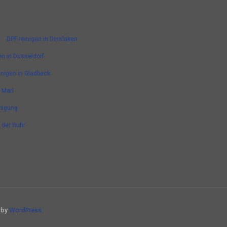
DPF reinigen in Dinslaken
en in Düsseldorf
inigen in Gladbeck
 Marl
nigung
n der Ruhr
d by
WordPress