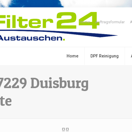
Home
Auftragsformular
A
Home
DPF Reinigung
47229 Duisburg
te