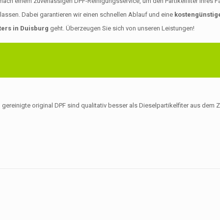
 einem zuverlässigen DPF-Reinigungsservice, um den Partikelfilter Ihres Fahr
assen. Dabei garantieren wir einen schnellen Ablauf und eine
kostengünstige
ters in Duisburg
geht. Überzeugen Sie sich von unseren Leistungen!
 gereinigte original DPF sind qualitativ besser als Dieselpartikelfiter aus de