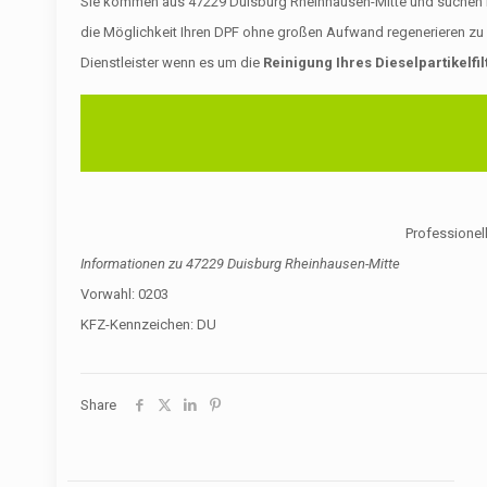
Sie kommen aus 47229 Duisburg Rheinhausen-Mitte und suchen nach
die Möglichkeit Ihren DPF ohne großen Aufwand regenerieren zu l
Dienstleister wenn es um die
Reinigung Ihres Dieselpartikelfil
Professionell
Informationen zu
47229 Duisburg Rheinhausen-Mitte
Vorwahl: 0203
KFZ-Kennzeichen: DU
Share