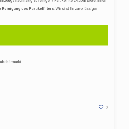
zeugs nachhaltig zu reinigen? Partikelfilter24.com bietet Ihnen
 Reinigung des Partikelfilters
. Wir sind Ihr zuverlässiger
m Zubehörmarkt
0