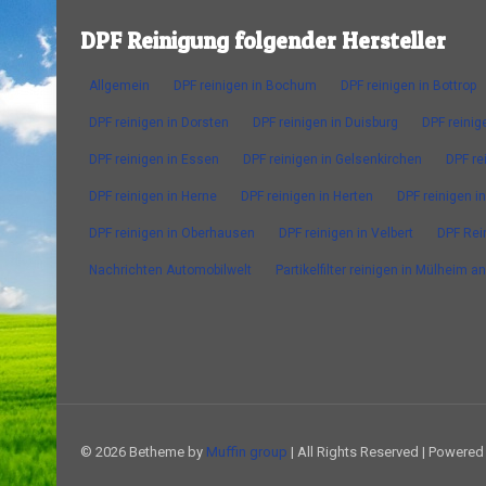
DPF Reinigung folgender Hersteller
Allgemein
DPF reinigen in Bochum
DPF reinigen in Bottrop
DPF reinigen in Dorsten
DPF reinigen in Duisburg
DPF reinig
DPF reinigen in Essen
DPF reinigen in Gelsenkirchen
DPF re
DPF reinigen in Herne
DPF reinigen in Herten
DPF reinigen in
DPF reinigen in Oberhausen
DPF reinigen in Velbert
DPF Rei
Nachrichten Automobilwelt
Partikelfilter reinigen in Mülheim a
© 2026 Betheme by
Muffin group
| All Rights Reserved | Powere