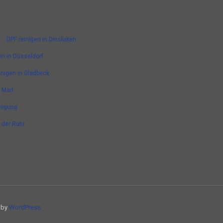
DPF reinigen in Dinslaken
en in Düsseldorf
inigen in Gladbeck
 Marl
nigung
n der Ruhr
d by
WordPress