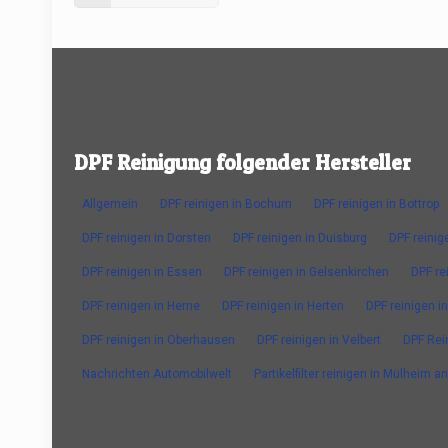
DPF Reinigung folgender Hersteller
Allgemein
DPF reinigen in Bochum
DPF reinigen in Bottrop
DPF reinigen in Dorsten
DPF reinigen in Duisburg
DPF reinig
DPF reinigen in Essen
DPF reinigen in Gelsenkirchen
DPF re
DPF reinigen in Herne
DPF reinigen in Herten
DPF reinigen in
DPF reinigen in Oberhausen
DPF reinigen in Velbert
DPF Rei
Nachrichten Automobilwelt
Partikelfilter reinigen in Mülheim a