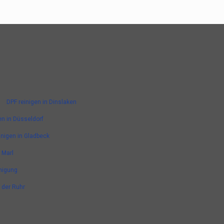
DPF reinigen in Dinslaken
en in Düsseldorf
inigen in Gladbeck
 Marl
nigung
n der Ruhr