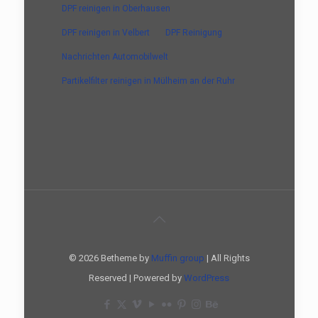
DPF reinigen in Oberhausen
DPF reinigen in Velbert
DPF Reinigung
Nachrichten Automobilwelt
Partikelfilter reinigen in Mülheim an der Ruhr
© 2026 Betheme by
Muffin group
| All Rights
Reserved | Powered by
WordPress